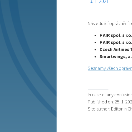
13. 1. 2021
Následující oprávnění
F AIR spol. s r.o
F AIR spol. s r.o
Czech Airlines 
Smartwings, a.
Seznamy všech oprávn
In case of any confusi
Published on: 25. 1. 20
Site author: Editor in Ch