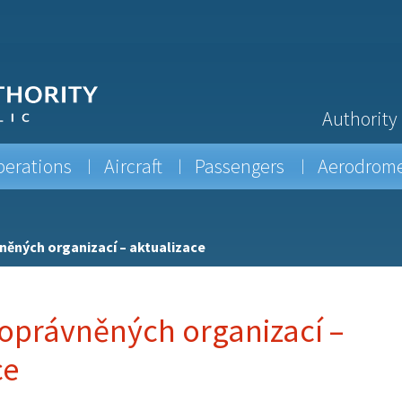
Authority
erations
Aircraft
Passengers
Aerodrom
ěných organizací – aktualizace
právněných organizací –
ce