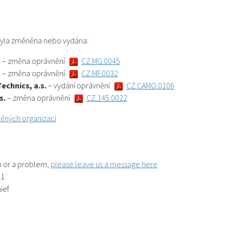
 byla změněna nebo vydána:
.
– změna oprávnění
CZ.MG.0045
.
– změna oprávnění
CZ.MF.0032
Technics, a.s.
– vydání oprávnění
CZ.CAMO.0106
s.
– změna oprávnění
CZ.145.0022
ěných organizací
on or a problem,
please leave us a message here
21
ief