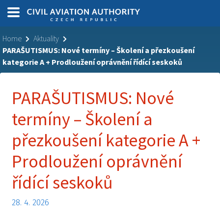
Home
Aktuality
PARAŠUTISMUS: Nové termíny – Školení a přezkoušení
kategorie A + Prodloužení oprávnění řídící seskoků
PARAŠUTISMUS: Nové
termíny – Školení a
přezkoušení kategorie A +
Prodloužení oprávnění
řídící seskoků
28. 4. 2026