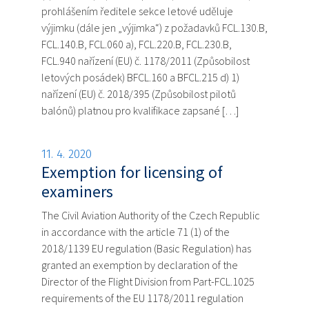
prohlášením ředitele sekce letové uděluje
výjimku (dále jen „výjimka“) z požadavků FCL.130.B,
FCL.140.B, FCL.060 a), FCL.220.B, FCL.230.B,
FCL.940 nařízení (EU) č. 1178/2011 (Způsobilost
letových posádek) BFCL.160 a BFCL.215 d) 1)
nařízení (EU) č. 2018/395 (Způsobilost pilotů
balónů) platnou pro kvalifikace zapsané […]
11. 4. 2020
Exemption for licensing of
examiners
The Civil Aviation Authority of the Czech Republic
in accordance with the article 71 (1) of the
2018/1139 EU regulation (Basic Regulation) has
granted an exemption by declaration of the
Director of the Flight Division from Part-FCL.1025
requirements of the EU 1178/2011 regulation