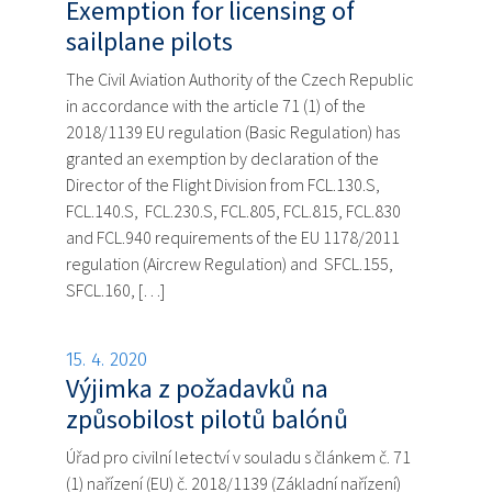
Exemption for licensing of
sailplane pilots
The Civil Aviation Authority of the Czech Republic
in accordance with the article 71 (1) of the
2018/1139 EU regulation (Basic Regulation) has
granted an exemption by declaration of the
Director of the Flight Division from FCL.130.S,
FCL.140.S, FCL.230.S, FCL.805, FCL.815, FCL.830
and FCL.940 requirements of the EU 1178/2011
regulation (Aircrew Regulation) and SFCL.155,
SFCL.160, […]
15. 4. 2020
Výjimka z požadavků na
způsobilost pilotů balónů
Úřad pro civilní letectví v souladu s článkem č. 71
(1) nařízení (EU) č. 2018/1139 (Základní nařízení)