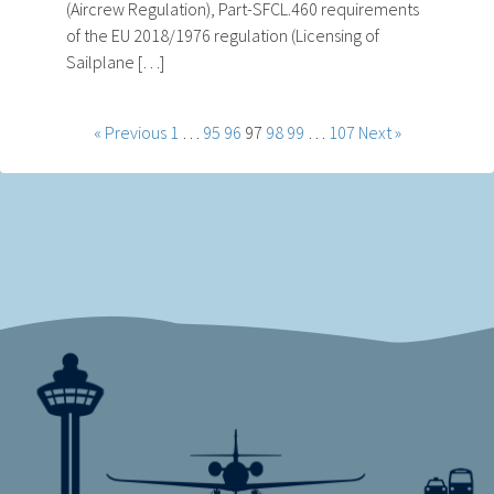
(Aircrew Regulation), Part-SFCL.460 requirements
of the EU 2018/1976 regulation (Licensing of
Sailplane […]
« Previous
1
…
95
96
97
98
99
…
107
Next »