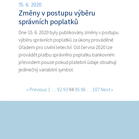
15. 6. 2020
Změny v postupu výběru
správních poplatků
Dne 15. 6. 2020 byly publikovány změny v postupu
výběru správních poplatků za úkony prováděné
Úřadem pro civilní letectví. Od června 2020 lze
provádět platbu správního poplatku bankovním
převodem pouze pokud platební údaje obsahují
jedinečný variabilní symbol.
« Previous
1
…
92
93
94
95
96
…
107
Next »