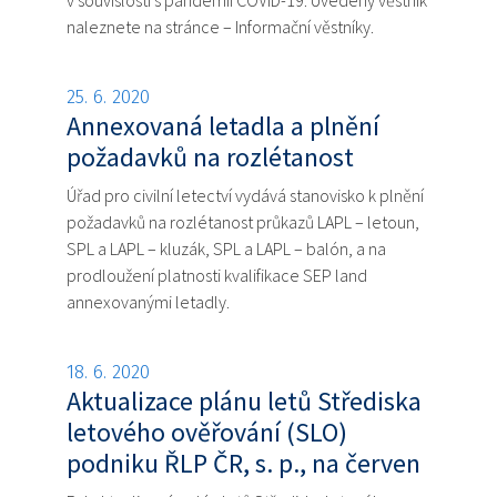
v souvislosti s pandemií COVID-19. Uvedený věstník
naleznete na stránce – Informační věstníky.
25. 6. 2020
Annexovaná letadla a plnění
požadavků na rozlétanost
Úřad pro civilní letectví vydává stanovisko k plnění
požadavků na rozlétanost průkazů LAPL – letoun,
SPL a LAPL – kluzák, SPL a LAPL – balón, a na
prodloužení platnosti kvalifikace SEP land
annexovanými letadly.
18. 6. 2020
Aktualizace plánu letů Střediska
letového ověřování (SLO)
podniku ŘLP ČR, s. p., na červen