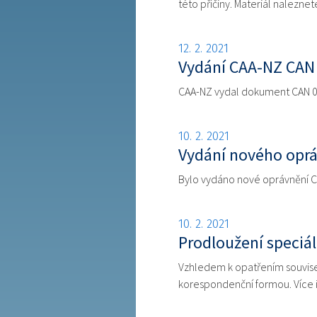
této příčiny. Materiál nalezne
12. 2. 2021
Vydání CAA-NZ CAN 
CAA-NZ vydal dokument CAN 00-
10. 2. 2021
Vydání nového oprá
Bylo vydáno nové oprávnění C
10. 2. 2021
Prodloužení speciál
Vzhledem k opatřením souvise
korespondenční formou. Více i