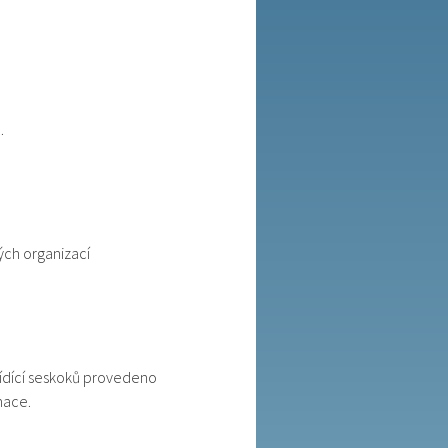
.
ých organizací
řídící seskoků provedeno
mace.