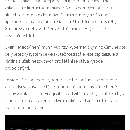
stránek, zákaznické podpory, aplikací orientovaných na
zákazníka a firemní komunikace. Mohl znemožnit přístup k
aktualizaci letecké databáze Garmin a nebyla přístupná
aplikace pro plánování letu Garmin Pilot. Při útoku na služby
Garmin však nebyly hlášeny žádné incidenty týkající se
bezpečnosti letu.
Civilní letectví není imunní vůči tzv. kybernetickým rizikům, neboť
celý letecký systém se ve skutečnosti stále více digitalizuje a
většina služeb nezbytných pro létání se stává vysoce
propojenými.
Je vidět, že s pojmem kybernetická bezpečnost se budeme
v letectví setkávat častěji. Z tohoto důvodu musí zúčastněné
strany v oblasti letectví zajistit, aby digitální služby a zařízení byly
schopné odolat kybernetickým útokům a digitální informace
byla dobře ochráněna.