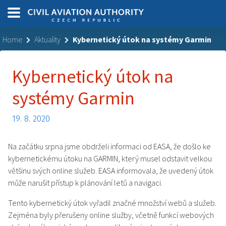
Home
Aktuality
Kybernetický útok na systémy Garmin
Kybernetický útok na
systémy Garmin
19. 8. 2020
Na začátku srpna jsme obdrželi informaci od EASA, že došlo ke
kybernetickému útoku na GARMIN, který musel odstavit velkou
většinu svých online služeb. EASA informovala, že uvedený útok
může narušit přístup k plánování letů a navigaci.
Tento kybernetický útok vyřadil značné množství webů a služeb.
Zejména byly přerušeny online služby, včetně funkcí webových