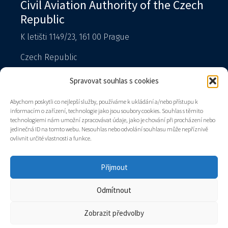
Civil Aviation Authority of the Czech
Republic
K letišti 1149/23, 161 00 Prague
Czech Republic
T: 225 421 111 – reception
Spravovat souhlas s cookies
Spokesperson
Abychom poskytli co nejlepší služby, používáme k ukládání a/nebo přístupu k
podatelna@caa.gov.cz
informacím o zařízení, technologie jako jsou soubory cookies. Souhlas s těmito
technologiemi nám umožní zpracovávat údaje, jako je chování při procházení nebo
Data box: v8gaaz5
jedinečná ID na tomto webu. Nesouhlas nebo odvolání souhlasu může nepříznivě
ovlivnit určité vlastnosti a funkce.
Authority
Contacts
Přijmout
Sitemap
Odmítnout
© 2026 all rights reserved
Zobrazit předvolby