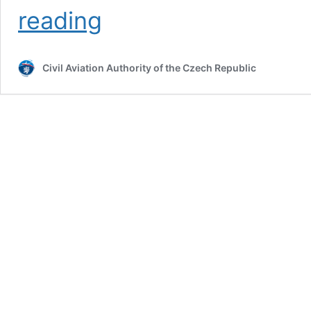
Epocha
reading
k
Úřadu
pro
Civil Aviation Authority of the Czech Republic
civilní
letectví,
7.
díl