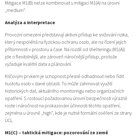
Mitigace M1(B) nelze kombinovat s mitigací M1(A) na úrovni
„medium“.
Analýza a interpretace
Provozní omezení představují aktivní přístup ke snižování rizika,
který nespoléhá na fyzickou ochranu osob, ale na řízení jejich
přítomnosti v prostoru a čase. Na rozdíl od shelteringu (M1(A))
jde o flexibilnější, ale zároveň náročnější přístup, protože
vyžaduje kvalitní data a plánování.
Klíčovým prvkem je schopnost přesně odhadnout nebo řídit
hustotu osob v dané oblasti. To může zahrnovat využití
historických dat, aktuálního monitoringu nebo organizačních
opatření. S rostoucí požadovanou úrovní bezpečnosti výrazně
roste i náročnost na prokazování účinnosti těchto opatření,
zejména u úrovně „high“, kde je nutné formální ověření ze strany
ÚCL.
M1(C) – taktická mitigace: pozorování ze země