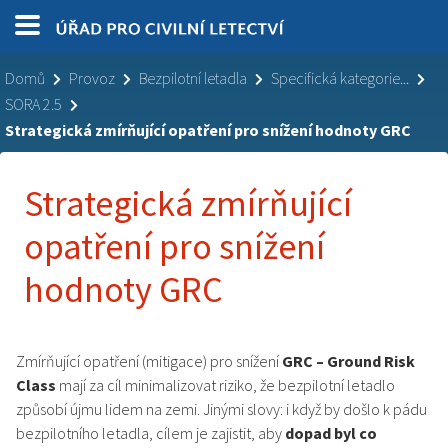
Domů
Provoz
Bezpilotní letadla
Specifická kategorie...
SORA 2.5
Strategická zmírňující opatření pro snížení hodnoty GRC
Strategická zmírňující
opatření pro snížení
hodnoty GRC
Zmírňující opatření (mitigace) pro snížení
GRC – Ground Risk
Class
mají za cíl minimalizovat riziko, že bezpilotní letadlo
způsobí újmu lidem na zemi. Jinými slovy: i když by došlo k pádu
bezpilotního letadla, cílem je zajistit, aby
dopad byl co