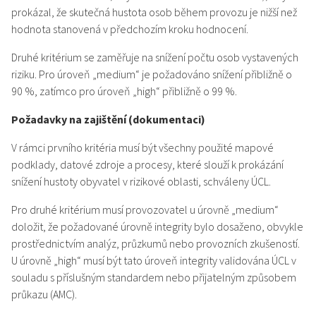
prokázal, že skutečná hustota osob během provozu je nižší než
hodnota stanovená v předchozím kroku hodnocení.
Druhé kritérium se zaměřuje na snížení počtu osob vystavených
riziku. Pro úroveň „medium“ je požadováno snížení přibližně o
90 %, zatímco pro úroveň „high“ přibližně o 99 %.
Požadavky na zajištění (dokumentaci)
V rámci prvního kritéria musí být všechny použité mapové
podklady, datové zdroje a procesy, které slouží k prokázání
snížení hustoty obyvatel v rizikové oblasti, schváleny ÚCL.
Pro druhé kritérium musí provozovatel u úrovně „medium“
doložit, že požadované úrovně integrity bylo dosaženo, obvykle
prostřednictvím analýz, průzkumů nebo provozních zkušeností.
U úrovně „high“ musí být tato úroveň integrity validována ÚCL v
souladu s příslušným standardem nebo přijatelným způsobem
průkazu (AMC).