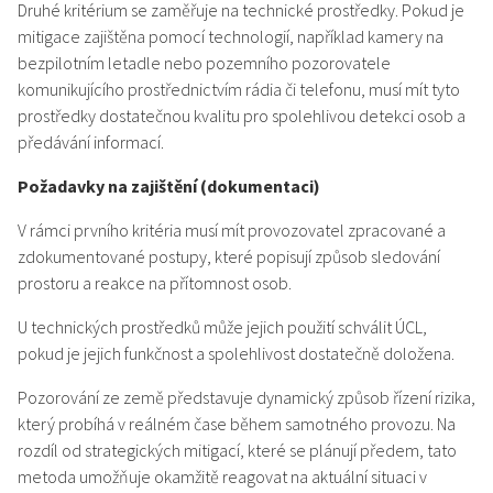
Druhé kritérium se zaměřuje na technické prostředky. Pokud je
mitigace zajištěna pomocí technologií, například kamery na
bezpilotním letadle nebo pozemního pozorovatele
komunikujícího prostřednictvím rádia či telefonu, musí mít tyto
prostředky dostatečnou kvalitu pro spolehlivou detekci osob a
předávání informací.
Požadavky na zajištění (dokumentaci)
V rámci prvního kritéria musí mít provozovatel zpracované a
zdokumentované postupy, které popisují způsob sledování
prostoru a reakce na přítomnost osob.
U technických prostředků může jejich použití schválit ÚCL,
pokud je jejich funkčnost a spolehlivost dostatečně doložena.
Pozorování ze země představuje dynamický způsob řízení rizika,
který probíhá v reálném čase během samotného provozu. Na
rozdíl od strategických mitigací, které se plánují předem, tato
metoda umožňuje okamžitě reagovat na aktuální situaci v