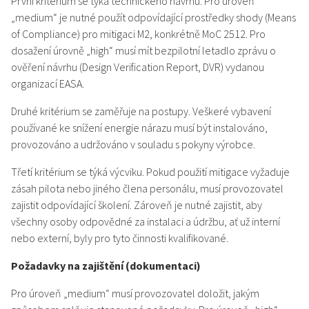
První kritérium se týká technického návrhu. Pro úroveň
„medium“ je nutné použít odpovídající prostředky shody (Means
of Compliance) pro mitigaci M2, konkrétně MoC 2512. Pro
dosažení úrovně „high“ musí mít bezpilotní letadlo zprávu o
ověření návrhu (Design Verification Report, DVR) vydanou
organizací EASA.
Druhé kritérium se zaměřuje na postupy. Veškeré vybavení
používané ke snížení energie nárazu musí být instalováno,
provozováno a udržováno v souladu s pokyny výrobce.
Třetí kritérium se týká výcviku. Pokud použití mitigace vyžaduje
zásah pilota nebo jiného člena personálu, musí provozovatel
zajistit odpovídající školení. Zároveň je nutné zajistit, aby
všechny osoby odpovědné za instalaci a údržbu, ať už interní
nebo externí, byly pro tyto činnosti kvalifikované.
Požadavky na zajištění (dokumentaci)
Pro úroveň „medium“ musí provozovatel doložit, jakým