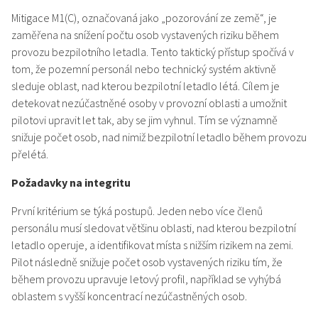
Mitigace M1(C), označovaná jako „pozorování ze země“, je
zaměřena na snížení počtu osob vystavených riziku během
provozu bezpilotního letadla. Tento taktický přístup spočívá v
tom, že pozemní personál nebo technický systém aktivně
sleduje oblast, nad kterou bezpilotní letadlo létá. Cílem je
detekovat nezúčastněné osoby v provozní oblasti a umožnit
pilotovi upravit let tak, aby se jim vyhnul. Tím se významně
snižuje počet osob, nad nimiž bezpilotní letadlo během provozu
přelétá.
Požadavky na integritu
První kritérium se týká postupů. Jeden nebo více členů
personálu musí sledovat většinu oblasti, nad kterou bezpilotní
letadlo operuje, a identifikovat místa s nižším rizikem na zemi.
Pilot následně snižuje počet osob vystavených riziku tím, že
během provozu upravuje letový profil, například se vyhýbá
oblastem s vyšší koncentrací nezúčastněných osob.