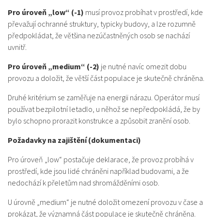
Pro úroveň „low“
(-1)
musí provoz probíhat v prostředí, kde
převažují ochranné struktury, typicky budovy, a lze rozumně
předpokládat, že většina nezúčastněných osob se nachází
uvnitř.
Pro úroveň „medium“
(-2)
je nutné navíc omezit dobu
provozu a doložit, že větší část populace je skutečně chráněna.
Druhé kritérium se zaměřuje na energii nárazu. Operátor musí
používat bezpilotní letadlo, u něhož se nepředpokládá, že by
bylo schopno prorazit konstrukce a způsobit zranění osob.
Požadavky na zajištění (dokumentaci)
Pro úroveň „low“ postačuje deklarace, že provoz probíhá v
prostředí, kde jsou lidé chráněni například budovami, a že
nedochází k přeletům nad shromážděními osob.
U úrovně „medium“ je nutné doložit omezení provozu v čase a
prokázat, že významná část populace je skutečně chráněna.