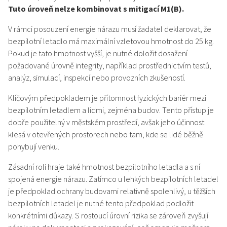
Tuto úroveň nelze kombinovat s mitigací M1(B).
V rámci posouzení energie nárazu musí žadatel deklarovat, že
bezpilotní letadlo má maximální vzletovou hmotnost do 25 kg.
Pokud je tato hmotnost vyšší, je nutné doložit dosažení
požadované úrovně integrity, například prostřednictvím testů,
analýz, simulací, inspekcí nebo provozních zkušeností.
Klíčovým předpokladem je přítomnost fyzických bariér mezi
bezpilotním letadlem a lidmi, zejména budov. Tento přístup je
dobře použitelný v městském prostředí, avšak jeho účinnost
klesá v otevřených prostorech nebo tam, kde se lidé běžně
pohybují venku.
Zásadní roli hraje také hmotnost bezpilotního letadla a s ní
spojená energie nárazu. Zatímco u lehkých bezpilotních letadel
je předpoklad ochrany budovami relativně spolehlivý, u těžších
bezpilotních letadel je nutné tento předpoklad podložit
konkrétními důkazy. S rostoucí úrovní rizika se zároveň zvyšují