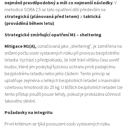
nejméně pravděpodobný a měl co nejmenší následky
. V
metodice SORA 2.5 se tato opatření dělí především na
strategická (plánovaná před letem)
a
taktická
(prováděná během letu)
.
Strategické zmírňující opatření M1 – sheltering
Mitigace M1(A),
označovaná jako „sheltering“, je zaměřena na
snížení počtu osob vystavených riziku při provozu bezpilotního
letadla. Vychází z předpokladu, že lidé tráví většinu času uvnitř
budov, které jim poskytují fyzickou ochranu proti padajícímu
bezpilotnímu letadlu nebo jeho částem. Tento princip se
uplatňuje zejména u lehkých bezpilotních letadel s maximální
vzletovou hmotností do 25 kg. U těžších bezpilotních letadel lze
tento přístup použít pouze tehdy, pokud je prokázána účinnost
takového stínění.
Požadavky na integritu
První kritérium se týká posouzení osob vystavených riziku.