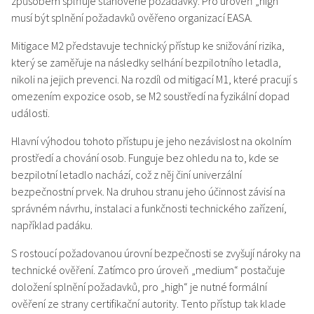
způsobem splňuje stanovené požadavky. Pro úroveň „high“
musí být splnění požadavků ověřeno organizací EASA.
Mitigace M2 představuje technický přístup ke snižování rizika,
který se zaměřuje na následky selhání bezpilotního letadla,
nikoli na jejich prevenci. Na rozdíl od mitigací M1, které pracují s
omezením expozice osob, se M2 soustředí na fyzikální dopad
události.
Hlavní výhodou tohoto přístupu je jeho nezávislost na okolním
prostředí a chování osob. Funguje bez ohledu na to, kde se
bezpilotní letadlo nachází, což z něj činí univerzální
bezpečnostní prvek. Na druhou stranu jeho účinnost závisí na
správném návrhu, instalaci a funkčnosti technického zařízení,
například padáku.
S rostoucí požadovanou úrovní bezpečnosti se zvyšují nároky na
technické ověření. Zatímco pro úroveň „medium“ postačuje
doložení splnění požadavků, pro „high“ je nutné formální
ověření ze strany certifikační autority. Tento přístup tak klade