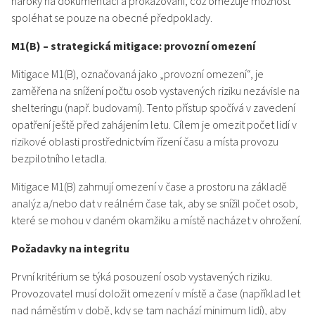
nároky na dokumentaci a prokazování, což omezuje možnost
spoléhat se pouze na obecné předpoklady.
M1(B) – strategická mitigace: provozní omezení
Mitigace M1(B), označovaná jako „provozní omezení“, je
zaměřena na snížení počtu osob vystavených riziku nezávisle na
shelteringu (např. budovami). Tento přístup spočívá v zavedení
opatření ještě před zahájením letu. Cílem je omezit počet lidí v
rizikové oblasti prostřednictvím řízení času a místa provozu
bezpilotního letadla.
Mitigace M1(B) zahrnují omezení v čase a prostoru na základě
analýz a/nebo dat v reálném čase tak, aby se snížil počet osob,
které se mohou v daném okamžiku a místě nacházet v ohrožení.
Požadavky na integritu
První kritérium se týká posouzení osob vystavených riziku.
Provozovatel musí doložit omezení v místě a čase (například let
nad náměstím v době, kdy se tam nachází minimum lidí), aby